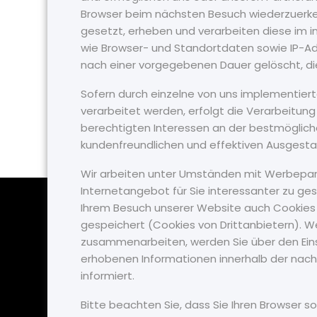
Browser beim nächsten Besuch wiederzuerke
gesetzt, erheben und verarbeiten diese im 
wie Browser- und Standortdaten sowie IP-Ad
nach einer vorgegebenen Dauer gelöscht, die
Sofern durch einzelne von uns implementie
verarbeitet werden, erfolgt die Verarbeitung
berechtigten Interessen an der bestmögliche
kundenfreundlichen und effektiven Ausgesta
Wir arbeiten unter Umständen mit Werbepar
Internetangebot für Sie interessanter zu ges
Ihrem Besuch unserer Website auch Cookies 
gespeichert (Cookies von Drittanbietern). 
zusammenarbeiten, werden Sie über den Eins
erhobenen Informationen innerhalb der nach
informiert.
Bitte beachten Sie, dass Sie Ihren Browser s