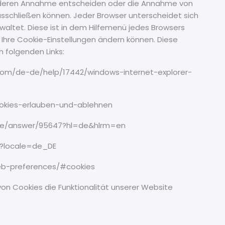
r deren Annahme entscheiden oder die Annahme von
usschließen können. Jeder Browser unterscheidet sich
erwaltet. Diese ist in dem Hilfemenü jedes Browsers
e Ihre Cookie-Einstellungen ändern können. Diese
n folgenden Links:
ft.com/de-de/help/17442/windows-internet-explorer-
cookies-erlauben-und-ablehnen
ome/answer/95647?hl=de&hlrm=en
11?locale=de_DE
web-preferences/#cookies
on Cookies die Funktionalität unserer Website