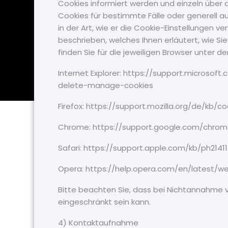
Cookies informiert werden und einzeln übe
Cookies für bestimmte Fälle oder generell a
in der Art, wie er die Cookie-Einstellungen v
beschrieben, welches Ihnen erläutert, wie Si
finden Sie für die jeweiligen Browser unter de
Internet Explorer: https://support.microso
delete-manage-cookies
Firefox: https://support.mozilla.org/de/kb/
Chrome: https://support.google.com/chr
Safari: https://support.apple.com/kb/ph214
Opera: https://help.opera.com/en/latest/
Bitte beachten Sie, dass bei Nichtannahme v
eingeschränkt sein kann.
4) Kontaktaufnahme