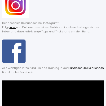
Hundeschule Heinrichsen bei Instagram?
Folge
uns
und Du bekommst einen Einblick in ihr abwechslungsreiches
Leben und dazu jede Menge Tipps und Tricks rund um den Hund.
Alle wichtigen Infos rund um das Training in der
Hundeschule Heinrichsen
findet ihr bei Facebook.